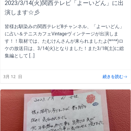
2023/3/14(火)関西テレビ「よーいどん」に出
演します☆彡
皆様お馴染みの関西テレビ8チャンネル、「よーいどん」
に占い＆テニスカフェVintageヴィンテージが出演しま
す！！取材では、たむけんさんが来られましたよ(*^^*)ロ
ケの放送日は、3/14(火)となりました！また3/18(土)に総
集編として […]
続きを読む
3月 12
日