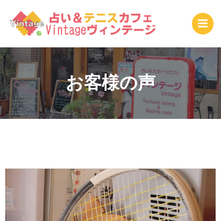
コ
ン
テ
ン
ツ
へ
ス
お客様の声
キ
ッ
プ