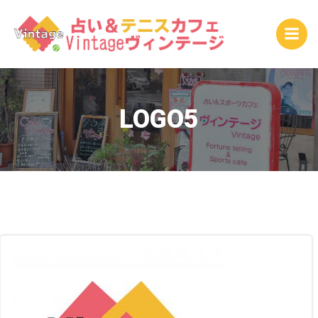
コ
ン
テ
ン
ツ
へ
ス
LOGO5
キ
ッ
プ