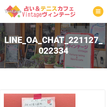
コ
ン
テ
ン
ツ
へ
ス
LINE_OA_CHAT_221127_
キ
022334
ッ
プ