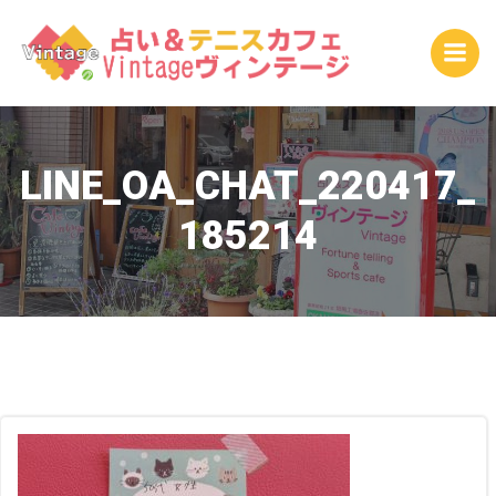
コ
ン
テ
ン
ツ
へ
ス
LINE_OA_CHAT_220417_
キ
185214
ッ
プ