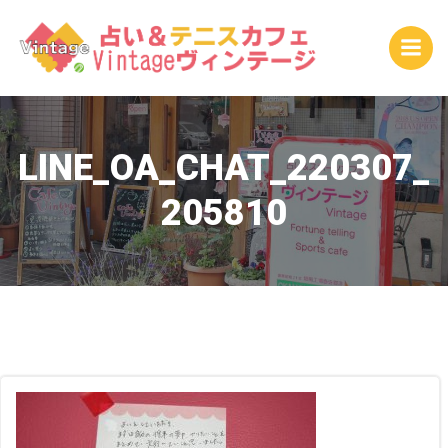
コ
ン
テ
ン
ツ
へ
ス
LINE_OA_CHAT_220307_
キ
205810
ッ
プ