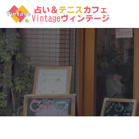
コ
ン
テ
ン
ツ
へ
ス
キ
ッ
プ