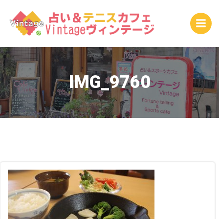
コ
ン
テ
ン
ツ
へ
ス
IMG_9760
キ
ッ
プ