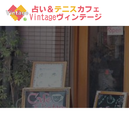
コ
ン
テ
ン
ツ
へ
ス
キ
ッ
プ