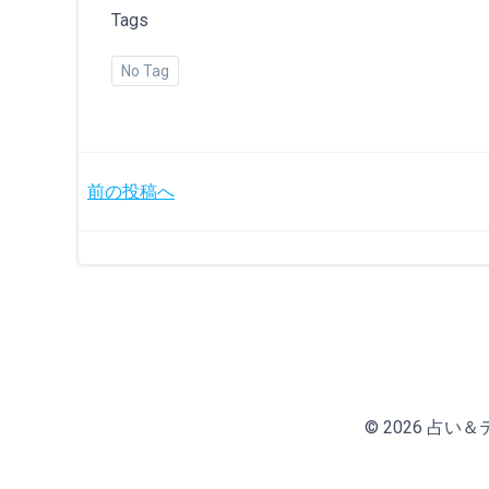
Tags
No Tag
投
前の投稿へ
稿
ナ
ビ
ゲ
© 2026 占い＆テニ
ー