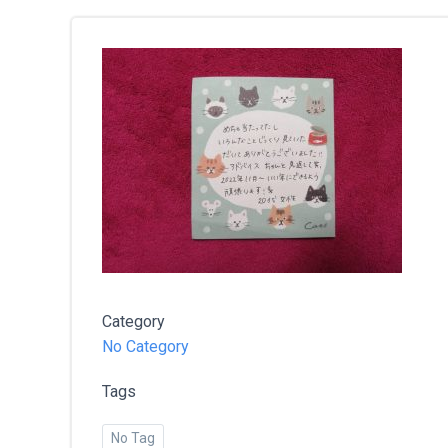
Category
No Category
Tags
No Tag