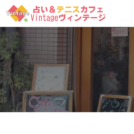
コ
ン
テ
ン
ツ
へ
ス
キ
ッ
プ