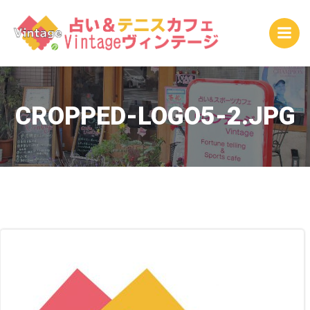
コ
ン
テ
ン
ツ
へ
ス
CROPPED-LOGO5-2.JPG
キ
ッ
プ