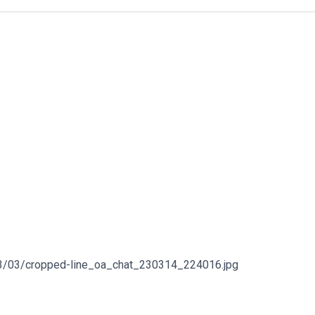
023/03/cropped-line_oa_chat_230314_224016.jpg