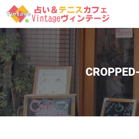
コ
ン
テ
ン
ツ
へ
ス
キ
ッ
CROPPED-
プ