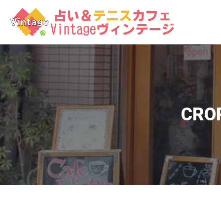
コ
ン
テ
ン
ツ
へ
ス
キ
ッ
CRO
プ