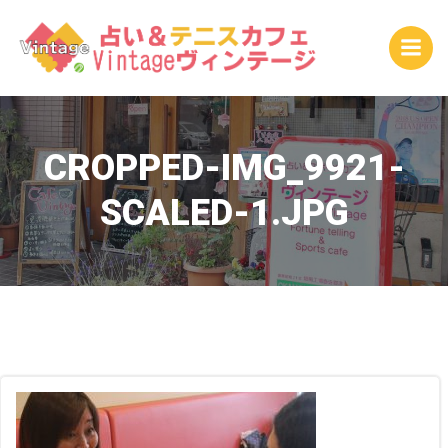
コ
ン
テ
ン
ツ
へ
ス
CROPPED-IMG_9921-
キ
SCALED-1.JPG
ッ
プ