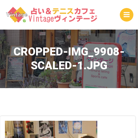
コ
ン
テ
ン
ツ
へ
ス
CROPPED-IMG_9908-
キ
SCALED-1.JPG
ッ
プ