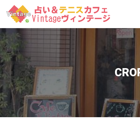
コ
ン
テ
ン
ツ
へ
ス
キ
ッ
CRO
プ