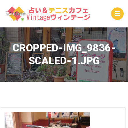
コ
ン
テ
ン
ツ
へ
ス
CROPPED-IMG_9836-
キ
SCALED-1.JPG
ッ
プ