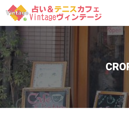
コ
ン
テ
ン
ツ
へ
ス
キ
ッ
CRO
プ