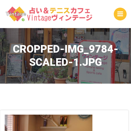
コ
ン
テ
ン
ツ
へ
ス
CROPPED-IMG_9784-
キ
SCALED-1.JPG
ッ
プ