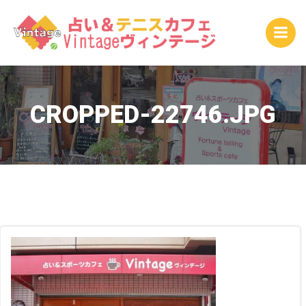
コ
ン
テ
ン
ツ
へ
ス
CROPPED-22746.JPG
キ
ッ
プ