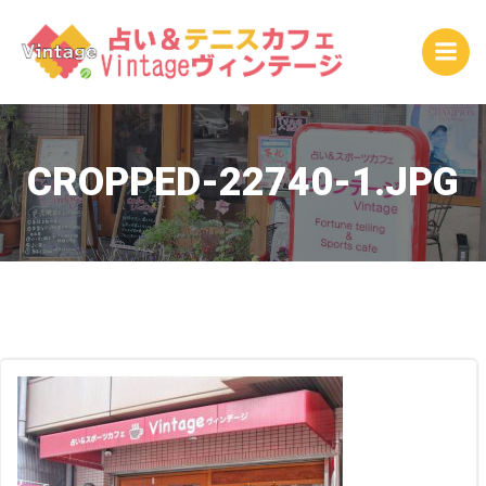
コ
ン
テ
ン
ツ
へ
ス
CROPPED-22740-1.JPG
キ
ッ
プ