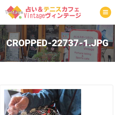
コ
ン
テ
ン
ツ
へ
ス
CROPPED-22737-1.JPG
キ
ッ
プ