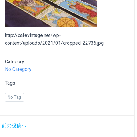
http://cafevintage.net/wp-
content/uploads/2021/01/cropped-22736.jpg
Category
No Category
Tags
No Tag
投
前の投稿へ