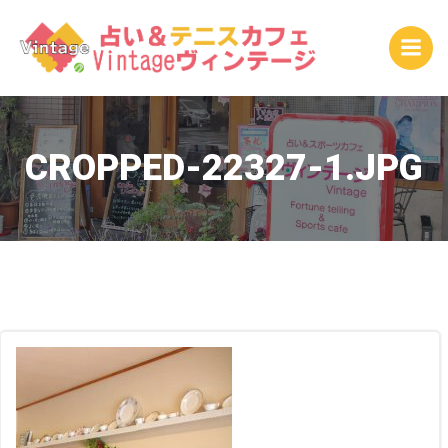
コ
ン
テ
ン
ツ
へ
ス
CROPPED-22327-1.JPG
キ
ッ
プ