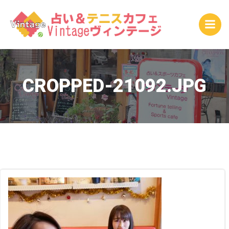
コ
ン
テ
ン
ツ
へ
ス
CROPPED-21092.JPG
キ
ッ
プ