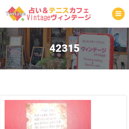
コ
ン
テ
ン
ツ
へ
ス
42315
キ
ッ
プ