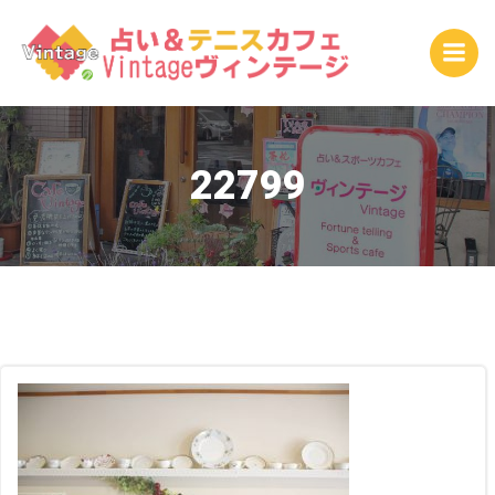
コ
ン
テ
ン
ツ
へ
ス
22799
キ
ッ
プ