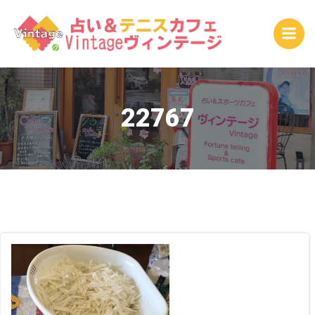
コ
ン
テ
ン
ツ
へ
ス
22767
キ
ッ
プ