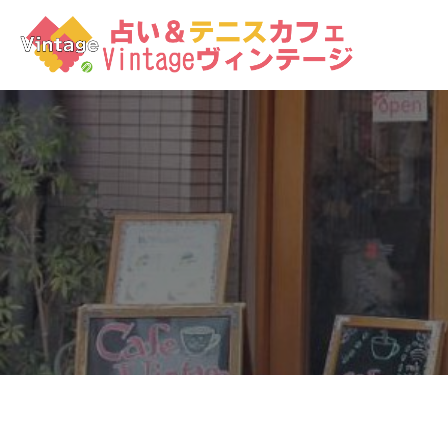
コ
ン
テ
ン
ツ
へ
ス
キ
ッ
プ