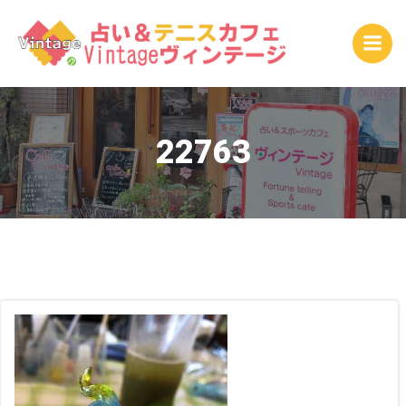
コ
ン
テ
ン
ツ
へ
ス
22763
キ
ッ
プ