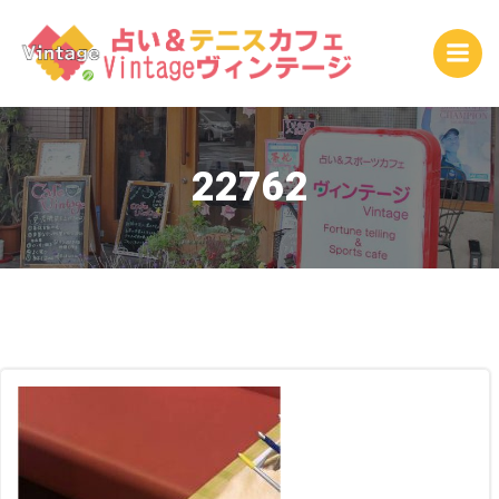
コ
ン
テ
ン
ツ
へ
ス
22762
キ
ッ
プ