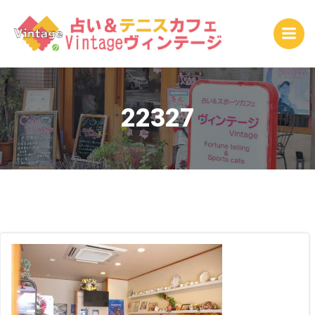
コ
ン
テ
ン
ツ
へ
ス
22327
キ
ッ
プ