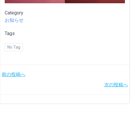
Category
お知らせ
Tags
No Tag
投
前の投稿へ
投
次の投稿へ
稿
稿
ナ
ナ
ビ
ビ
ゲ