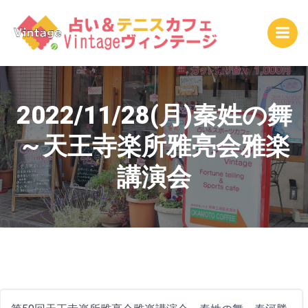
コ
ン
テ
ン
ツ
へ
ス
2022/11/28(月)秦姓の舞
キ
～天王寺楽所雅亮会雅楽
ッ
プ
講演会