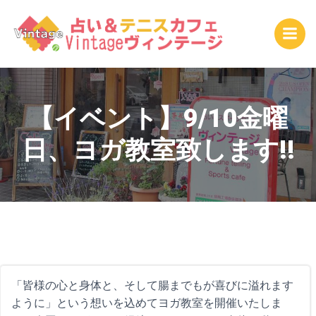
コ
ン
テ
ン
ツ
へ
ス
【イベント】9/10金曜
キ
日、ヨガ教室致します!!
ッ
プ
「皆様の心と身体と、そして腸までもが喜びに溢れます
ように」という想いを込めてヨガ教室を開催いたしま