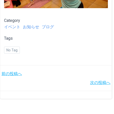
Category
イベント
お知らせ
ブログ
Tags
No Tag
投
前の投稿へ
投
次の投稿へ
稿
稿
ナ
ナ
ビ