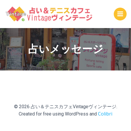
コ
ン
テ
ン
ツ
へ
ス
占いメッセージ
キ
ッ
プ
© 2026 占い＆テニスカフェVintageヴィンテージ.
Colibri
Created for free using WordPress and