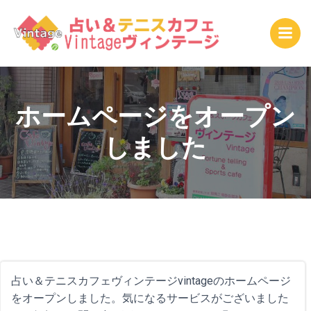
コ
ン
テ
ン
ツ
へ
ス
ホームページをオープン
キ
しました
ッ
プ
占い＆テニスカフェヴィンテージvintageのホームページ
をオープンしました。気になるサービスがございました