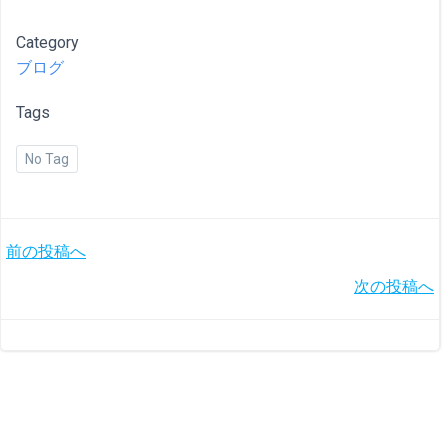
Category
ブログ
Tags
No Tag
投
前の投稿へ
投
次の投稿へ
稿
稿
ナ
ナ
ビ
ビ
ゲ