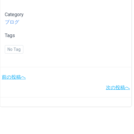
Category
ブログ
Tags
No Tag
投
前の投稿へ
投
次の投稿へ
稿
稿
ナ
ナ
ビ
ビ
ゲ