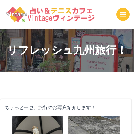
コ
ン
テ
ン
ツ
へ
ス
リフレッシュ九州旅行！
キ
ッ
プ
ちょっと一息、旅行のお写真紹介します！