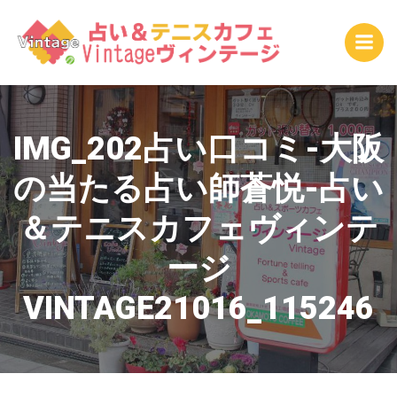
コ
ン
テ
ン
ツ
へ
ス
IMG_202占い口コミ-大阪
キ
の当たる占い師蒼悦-占い
ッ
プ
＆テニスカフェヴィンテ
ージ
VINTAGE21016_115246