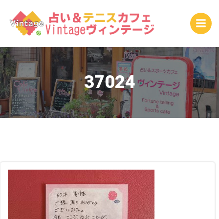
コ
ン
テ
ン
ツ
へ
ス
37024
キ
ッ
プ