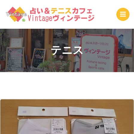
コ
ン
テ
ン
ツ
へ
ス
テニス
キ
ッ
プ