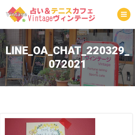
コ
ン
テ
ン
ツ
へ
ス
LINE_OA_CHAT_220329_
キ
072021
ッ
プ