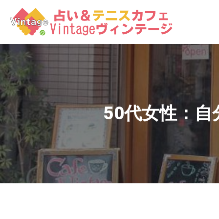
コ
ン
テ
ン
ツ
へ
ス
キ
ッ
50代女性：
プ