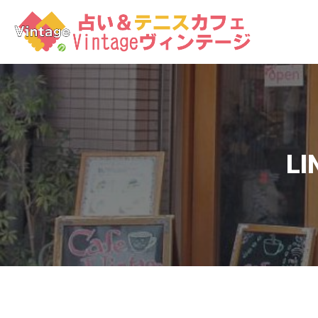
コ
ン
テ
ン
ツ
へ
ス
キ
ッ
LI
プ