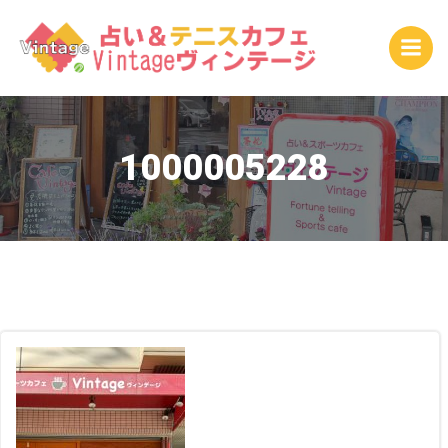
コ
ン
テ
ン
ツ
へ
ス
1000005228
キ
ッ
プ