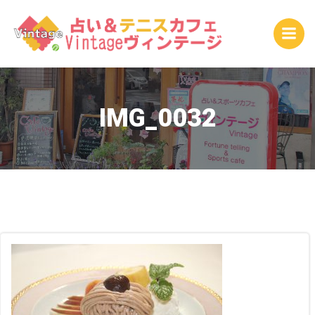
コ
ン
テ
ン
ツ
へ
ス
IMG_0032
キ
ッ
プ