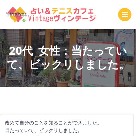
コ
ン
テ
ン
ツ
へ
ス
20代 女性：当たってい
キ
て、ビックリしました。
ッ
プ
改めて自分のことを知ることができました。
当たっていて、ビックリしました。