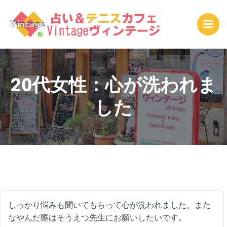
コ
ン
テ
ン
ツ
へ
ス
20代女性：心が洗われま
キ
した
ッ
プ
しっかり悩みも聞いてもらって心が洗われました。また
なやんだ際はそうえつ先生にお願いしたいです。