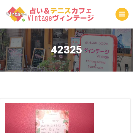
コ
ン
テ
ン
ツ
へ
ス
42325
キ
ッ
プ