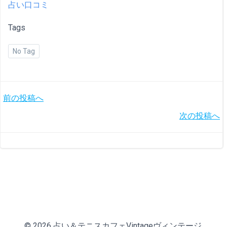
占い口コミ
Tags
No Tag
投
前の投稿へ
投
次の投稿へ
稿
稿
ナ
ナ
ビ
ビ
ゲ
ゲ
ー
© 2026 占い＆テニスカフェVintageヴィンテージ.