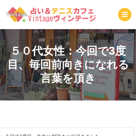
コ
ン
テ
ン
ツ
へ
ス
５０代女性：今回で3度
キ
目、毎回前向きになれる
ッ
プ
言葉を頂き