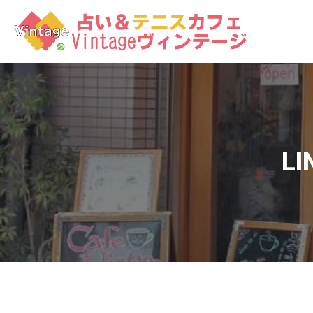
コ
ン
テ
ン
ツ
へ
ス
キ
ッ
LI
プ